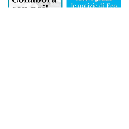
Direttore responsabile: Tiziana Amodei
Copyright © 2026, Editoriale Eco Risveglio srl a socio unico – Partita
Iva: 00476010038
iscrizione della testata al Trib. di Verbania n. 317 del 29.03.2002 –
iscrizione ROC n. 1665
La testata usufruisce dei contributi diretti dell’editoria D.Lgs 70/2017
e dei contributi L.R. n. 18 del 25/06/2008 e dei contributi D.P.C.M
17/04/2025 art. 4
Privacy Policy
–
Cookies Policy
–
Credits