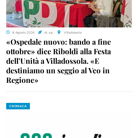
8 Agosto 2026
di a.p.
Villadossola
«Ospedale nuovo: bando a fine
ottobre» dice Riboldi alla Festa
dell’Unità a Villadossola. «E
destiniamo un seggio al Vco in
Regione»
CRONACA