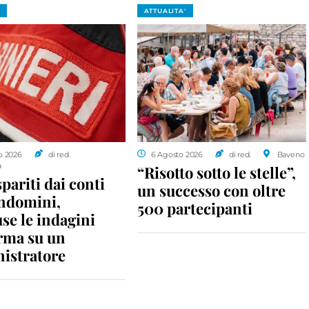
ATTUALITA'
o 2026
di red.
6 Agosto 2026
di red.
Baveno
a
“Risotto sotto le stelle”,
spariti dai conti
un successo con oltre
ondomini,
500 partecipanti
se le indagini
rma su un
istratore