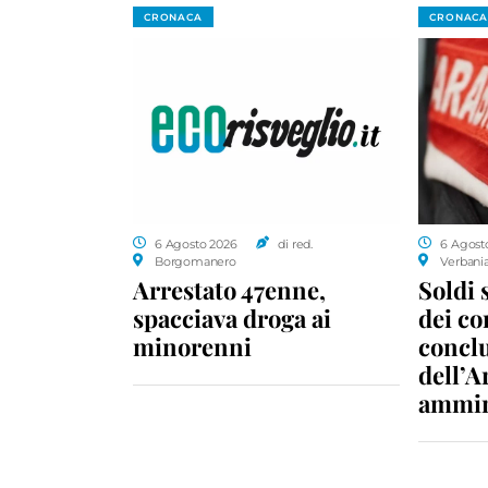
CRONACA
CRONACA
6 Agosto 2026
di red.
6 Agost
Borgomanero
Verbani
Arrestato 47enne,
Soldi 
spacciava droga ai
dei c
minorenni
conclu
dell’A
ammin