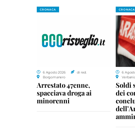
CRONACA
CRONACA
6 Agosto 2026
di red.
6 Agost
Borgomanero
Verbani
Arrestato 47enne,
Soldi 
spacciava droga ai
dei c
minorenni
conclu
dell’A
ammin