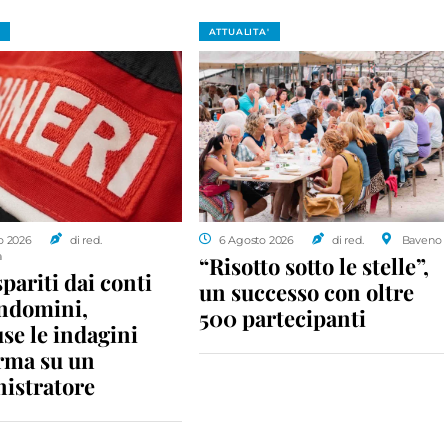
ATTUALITA'
o 2026
di red.
6 Agosto 2026
di red.
Baveno
a
“Risotto sotto le stelle”,
spariti dai conti
un successo con oltre
ondomini,
500 partecipanti
se le indagini
rma su un
istratore