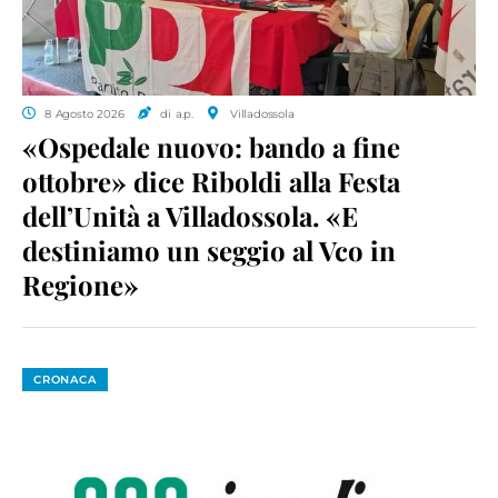
8 Agosto 2026
di a.p.
Villadossola
«Ospedale nuovo: bando a fine
ottobre» dice Riboldi alla Festa
dell’Unità a Villadossola. «E
destiniamo un seggio al Vco in
Regione»
CRONACA