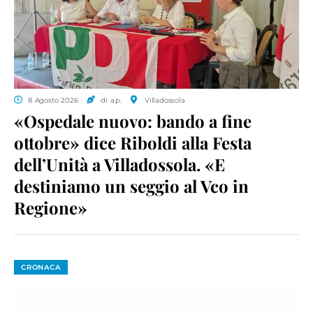
8 Agosto 2026
di a.p.
Villadossola
«Ospedale nuovo: bando a fine
ottobre» dice Riboldi alla Festa
dell’Unità a Villadossola. «E
destiniamo un seggio al Vco in
Regione»
CRONACA