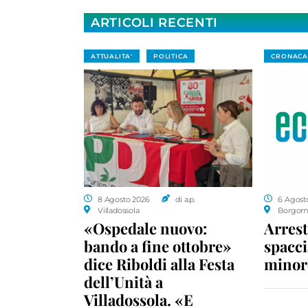
ARTICOLI RECENTI
ATTUALITA'
POLITICA
CRONACA
8 Agosto 2026
di a.p.
6 Agost
Villadossola
Borgom
«Ospedale nuovo:
Arrest
bando a fine ottobre»
spacci
dice Riboldi alla Festa
minor
dell’Unità a
Villadossola. «E