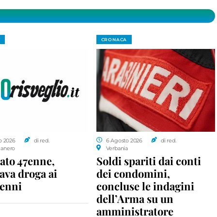
CRONACA
o 2026
di red.
6 Agosto 2026
di red.
anero
Verbania
ato 47enne,
Soldi spariti dai conti
ava droga ai
dei condomini,
enni
concluse le indagini
dell’Arma su un
amministratore