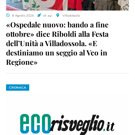
8 Agosto 2026
di a.p.
Villadossola
«Ospedale nuovo: bando a fine
ottobre» dice Riboldi alla Festa
dell’Unità a Villadossola. «E
destiniamo un seggio al Vco in
Regione»
CRONACA