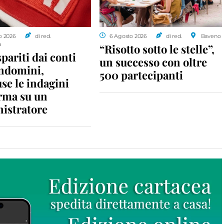
o 2026
di red.
6 Agosto 2026
di red.
Baveno
a
“Risotto sotto le stelle”,
spariti dai conti
un successo con oltre
ondomini,
500 partecipanti
se le indagini
rma su un
istratore