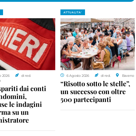
ATTUALITA'
o 2026
di red.
6 Agosto 2026
di red.
Baveno
a
“Risotto sotto le stelle”,
spariti dai conti
un successo con oltre
ondomini,
500 partecipanti
se le indagini
rma su un
istratore