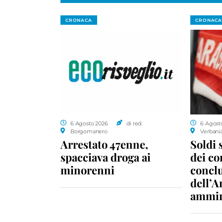
CRONACA
CRONACA
6 Agosto 2026
di red.
6 Agost
Borgomanero
Verbani
Arrestato 47enne,
Soldi 
spacciava droga ai
dei c
minorenni
conclu
dell’A
ammin