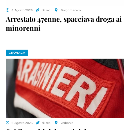
6 Agosto 2026
di red.
Borgomanero
Arrestato 47enne, spacciava droga ai
minorenni
CRONACA
6 Agosto 2026
di red.
Verbania